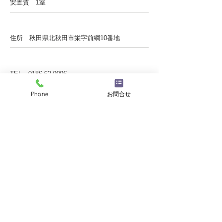
安置質 1室
住所 秋田県北秋田市栄字前綱10番地
TEL
0186-62-9996
FAX
0186-63-0054
Phone
お問合せ