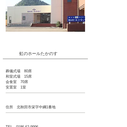
虹のホールたかのす
葬儀式場 80席
和室式場 15席
会食室 70席
安置室 1室
住所 北秋田市栄字中綱1番地
TEL
0186-62-9996